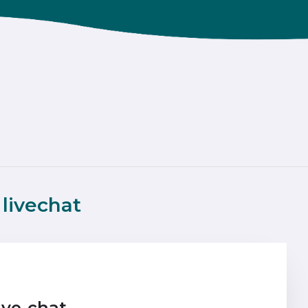
livechat
ive-chat