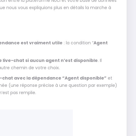
ion entre la plateforme Noci et votre base de données
que nous vous expliquions plus en détails la marche à
endance est vraiment utile
: la condition “
Agent
 le live-chat si aucun agent n’est disponible
. Il
 autre chemin de votre choix.
ive-chat avec la dépendance “Agent disponible”
et
née (une réponse précise à une question par exemple)
n’est pas remplie.