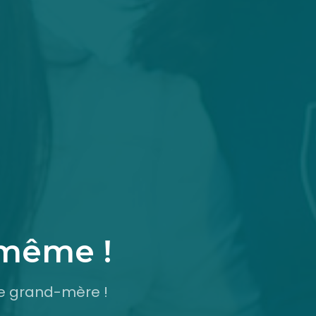
-même !
re grand-mère !